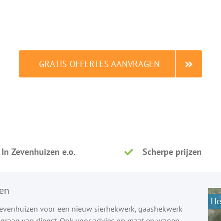
Vergelijk en bespaar tot 40% in slechts 2 minuten.
GRATIS OFFERTES AANVRAGEN
Gratis vergelijken. Dat is slim.
In Zevenhuizen e.o.
Scherpe prijzen
en
 Zevenhuizen voor een nieuw sierhekwerk, gaashekwerk
u graag van dienst. Ook voor advies op maat en vragen