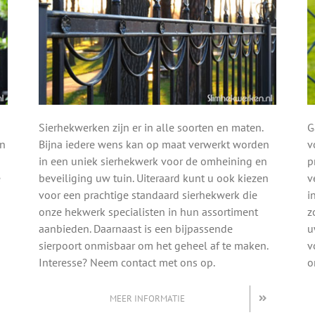
Sierhekwerken zijn er in alle soorten en maten.
G
en
Bijna iedere wens kan op maat verwerkt worden
v
in een uniek sierhekwerk voor de omheining en
p
e
beveiliging uw tuin. Uiteraard kunt u ook kiezen
v
voor een prachtige standaard sierhekwerk die
i
onze hekwerk specialisten in hun assortiment
z
aanbieden. Daarnaast is een bijpassende
u
sierpoort onmisbaar om het geheel af te maken.
v
Interesse? Neem contact met ons op.
o
MEER INFORMATIE