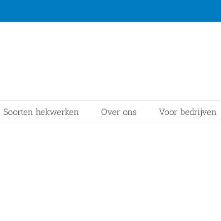
Soorten hekwerken
Over ons
Voor bedrijven
werk specialisten in Zevenhu