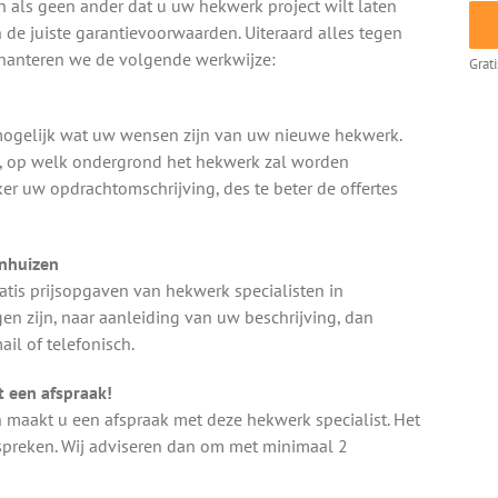
n als geen ander dat u uw hekwerk project wilt laten
 de juiste garantievoorwaarden. Uiteraard alles tegen
m hanteren we de volgende werkwijze:
Grat
k mogelijk wat uw wensen zijn van uw nieuwe hekwerk.
e, op welk ondergrond het hekwerk zal worden
ker uw opdrachtomschrijving, des te beter de offertes
enhuizen
tis prijsopgaven van hekwerk specialisten in
n zijn, naar aanleiding van uw beschrijving, dan
il of telefonisch.
 een afspraak!
n maakt u een afspraak met deze hekwerk specialist. Het
nspreken. Wij adviseren dan om met minimaal 2