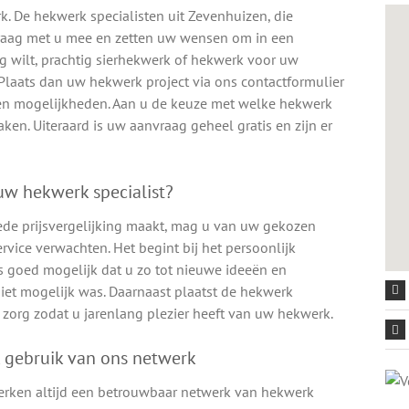
. De hekwerk specialisten uit Zevenhuizen, die
graag met u mee en zetten uw wensen om in een
ng wilt, prachtig sierhekwerk of hekwerk voor uw
? Plaats dan uw hekwerk project via ons contactformulier
en en mogelijkheden. Aan u de keuze met welke hekwerk
ken. Uiteraard is uw aanvraag geheel gratis en zijn er
w hekwerk specialist?
ede prijsvergelijking maakt, mag u van uw gekozen
vice verwachten. Het begint bij het persoonlijk
s goed mogelijk dat u zo tot nieuwe ideeën en
iet mogelijk was. Daarnaast plaatst de hekwerk
zorg zodat u jarenlang plezier heeft van uw hekwerk.
 gebruik van ons netwerk
erken altijd een betrouwbaar netwerk van hekwerk