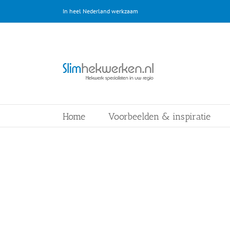
Ga
In heel Nederland werkzaam
naar
inhoud
Home
Voorbeelden & inspiratie
Hek