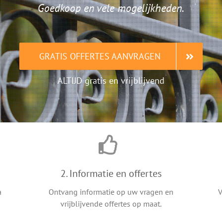
Goedkoop en vele mogelijkheden.
GRATIS OFFERTES AANVRAGEN
ALTIJD gratis en vrijblijvend
2. Informatie en offertes
a
Ontvang informatie op uw vragen en
V
vrijblijvende offertes op maat.