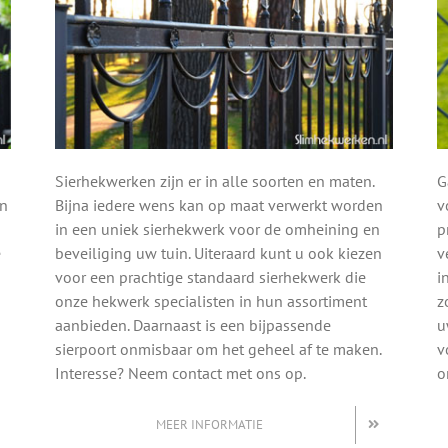
Sierhekwerken zijn er in alle soorten en maten.
G
en
Bijna iedere wens kan op maat verwerkt worden
v
in een uniek sierhekwerk voor de omheining en
p
e
beveiliging uw tuin. Uiteraard kunt u ook kiezen
v
voor een prachtige standaard sierhekwerk die
i
onze hekwerk specialisten in hun assortiment
z
aanbieden. Daarnaast is een bijpassende
u
sierpoort onmisbaar om het geheel af te maken.
v
Interesse? Neem contact met ons op.
o
MEER INFORMATIE