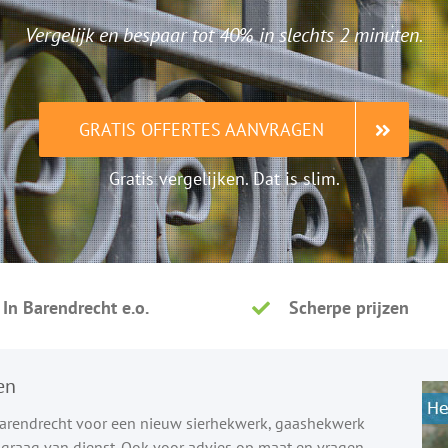
Vergelijk en bespaar tot 40% in slechts 2 minuten.
GRATIS OFFERTES AANVRAGEN
Gratis vergelijken. Dat is slim.
In Barendrecht e.o.
Scherpe prijzen
en
 Barendrecht voor een nieuw sierhekwerk, gaashekwerk
u graag van dienst. Ook voor advies op maat en vragen