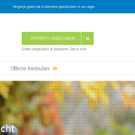
Vergelijk gratis tot 4 hekwerk specialisten in uw regio
OFFERTES VERGELIJKEN
Gratis vergelijken & besparen. Dat is slim.
Offerte formulier
echt