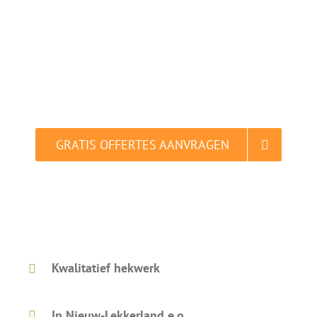
Nieuw-Lekkerland
Vergelijk en bespaar tot 40% in slechts 2
minuten.
GRATIS OFFERTES AANVRAGEN
Gratis vergelijken. Dat is slim.
Kwalitatief hekwerk
In Nieuw-Lekkerland e.o.