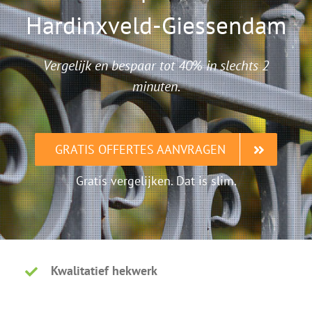
Hardinxveld-Giessendam
Vergelijk en bespaar tot 40% in slechts 2
minuten.
GRATIS OFFERTES AANVRAGEN
Gratis vergelijken. Dat is slim.
Kwalitatief hekwerk