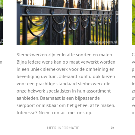
Sierhekwerken zijn er in alle soorten en maten.
G
en
Bijna iedere wens kan op maat verwerkt worden
v
in een uniek sierhekwerk voor de omheining en
p
e
beveiliging uw tuin. Uiteraard kunt u ook kiezen
v
voor een prachtige standaard sierhekwerk die
i
onze hekwerk specialisten in hun assortiment
z
aanbieden. Daarnaast is een bijpassende
u
sierpoort onmisbaar om het geheel af te maken.
v
Interesse? Neem contact met ons op.
o
MEER INFORMATIE