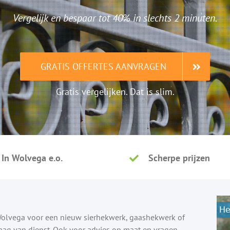
Vergelijk en bespaar tot 40% in slechts 2 minuten.
GRATIS OFFERTES AANVRAGEN
Gratis vergelijken. Dat is slim.
In Wolvega e.o.
Scherpe prijzen
 Wolvega voor een nieuw sierhekwerk, gaashekwerk of
raag van dienst. Ook voor advies op maat en vragen