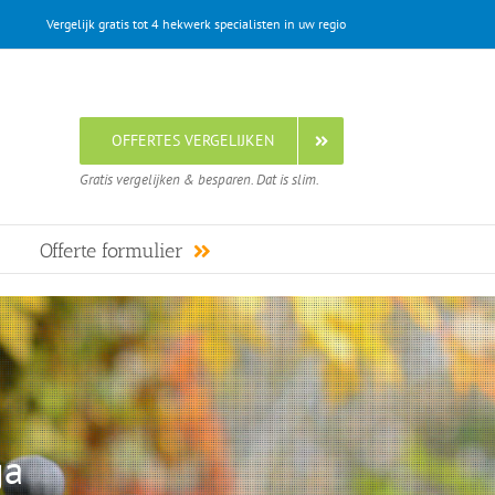
Vergelijk gratis tot 4 hekwerk specialisten in uw regio
OFFERTES VERGELIJKEN
Gratis vergelijken & besparen. Dat is slim.
Offerte formulier
ga