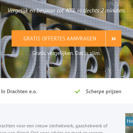
Vergelijk en bespaar tot 40% in slechts 2 minuten.
GRATIS OFFERTES AANVRAGEN
Gratis vergelijken. Dat is slim.
In Drachten e.o.
Scherpe prijzen
 Drachten voor een nieuw sierhekwerk, gaashekwerk of
raag van dienst. Ook voor advies op maat en vragen