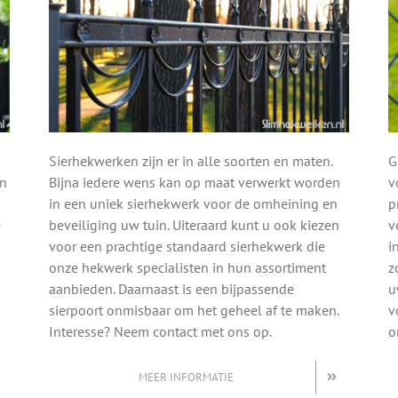
Sierhekwerken zijn er in alle soorten en maten.
G
en
Bijna iedere wens kan op maat verwerkt worden
v
in een uniek sierhekwerk voor de omheining en
p
e
beveiliging uw tuin. Uiteraard kunt u ook kiezen
v
voor een prachtige standaard sierhekwerk die
i
onze hekwerk specialisten in hun assortiment
z
aanbieden. Daarnaast is een bijpassende
u
sierpoort onmisbaar om het geheel af te maken.
v
Interesse? Neem contact met ons op.
o
MEER INFORMATIE