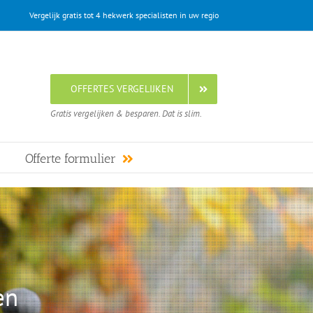
Vergelijk gratis tot 4 hekwerk specialisten in uw regio
OFFERTES VERGELIJKEN
Gratis vergelijken & besparen. Dat is slim.
Offerte formulier
en