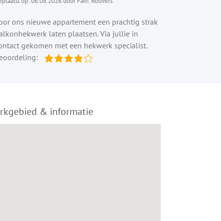
eplaatst op: 06.08.2026 door Fam. Roovers
oor ons nieuwe appartement een prachtig strak
alkonhekwerk laten plaatsen. Via jullie in
ontact gekomen met een hekwerk specialist.
eoordeling:
rkgebied & informatie