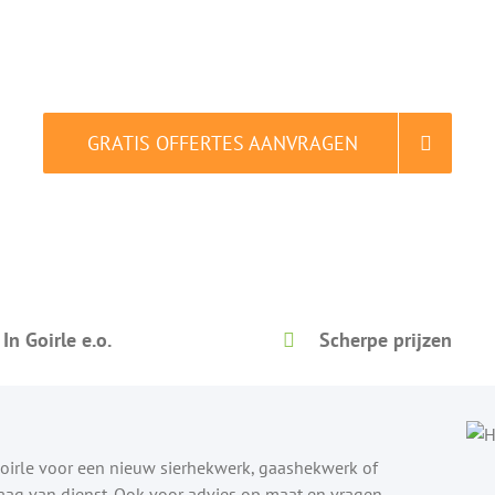
Vergelijk en bespaar tot 40% in slechts 2 minuten.
GRATIS OFFERTES AANVRAGEN
Gratis vergelijken. Dat is slim.
In Goirle e.o.
Scherpe prijzen
Goirle voor een nieuw sierhekwerk, gaashekwerk of
raag van dienst. Ook voor advies op maat en vragen