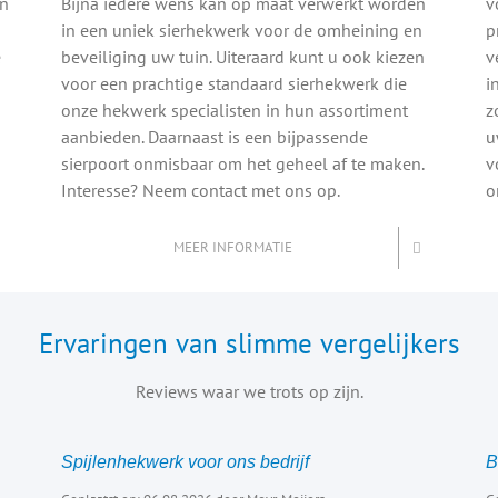
en
Bijna iedere wens kan op maat verwerkt worden
v
in een uniek sierhekwerk voor de omheining en
p
e
beveiliging uw tuin. Uiteraard kunt u ook kiezen
v
voor een prachtige standaard sierhekwerk die
i
onze hekwerk specialisten in hun assortiment
z
aanbieden. Daarnaast is een bijpassende
u
sierpoort onmisbaar om het geheel af te maken.
v
Interesse? Neem contact met ons op.
o
MEER INFORMATIE
Ervaringen van slimme vergelijkers
Reviews waar we trots op zijn.
Spijlenhekwerk voor ons bedrijf
B