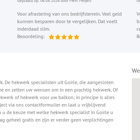
Geplaatst op: 06.08.2026 door Mevr. Meijers
G
Voor afrastering van ons bedrijfsterrein. Veel geld
V
kunnen besparen door te vergelijken. Dat voelt
b
inderdaad slim.
c
Beoordeling:
B
We
. De hekwerk specialisten uit Goirle, die aangesloten
ee en zetten uw wensen om in een prachtig hekwerk. Of
hekwerk of hekwerk voor uw balkon; in principe is alles
ct via ons contactformulier en laat u vrijblijvend
n u de keuze met welke hekwerk specialist in Goirle u
ag geheel gratis en zijn er verder geen verplichtingen