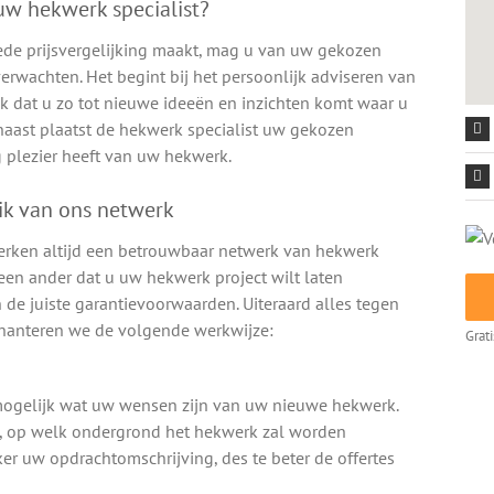
w hekwerk specialist?
ede prijsvergelijking maakt, mag u van uw gekozen
verwachten. Het begint bij het persoonlijk adviseren van
k dat u zo tot nieuwe ideeën en inzichten komt waar u
naast plaatst de hekwerk specialist uw gekozen
 plezier heeft van uw hekwerk.
ik van ons netwerk
erken altijd een betrouwbaar netwerk van hekwerk
geen ander dat u uw hekwerk project wilt laten
 de juiste garantievoorwaarden. Uiteraard alles tegen
m hanteren we de volgende werkwijze:
Grat
k mogelijk wat uw wensen zijn van uw nieuwe hekwerk.
e, op welk ondergrond het hekwerk zal worden
ker uw opdrachtomschrijving, des te beter de offertes