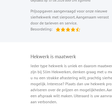
Geplaatst op: 07.08.2026 door Dhr. Egtmond
Prijsopgaven aangevraagd voor onze nieuwe
sierhekwerk met sierpoort. Aangenaam verrast
door de tarieven en service.
Beoordeling:
Hekwerk is maatwerk
Ieder type hekwerk is uniek en daarom maatwerk
zijn bij Slim Hekwerken, denken graag met u m
u nu een strakke afrastering wilt, prachtig sier
mogelijk. Interesse? Plaats dan uw hekwerk proje
adviseren over de prijzen en mogelijkheden. Aa
een afspraak wilt maken. Uiteraard is uw aanvra
aan verbonden.