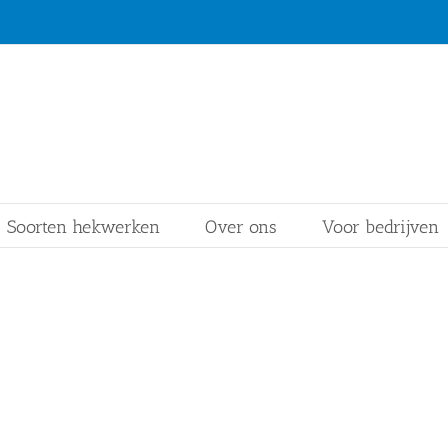
Soorten hekwerken
Over ons
Voor bedrijven
Hekwerk specialisten in Goirl