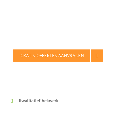
Cuijk
Vergelijk en bespaar tot 40% in slechts 2
minuten.
GRATIS OFFERTES AANVRAGEN
Gratis vergelijken. Dat is slim.
Kwalitatief hekwerk