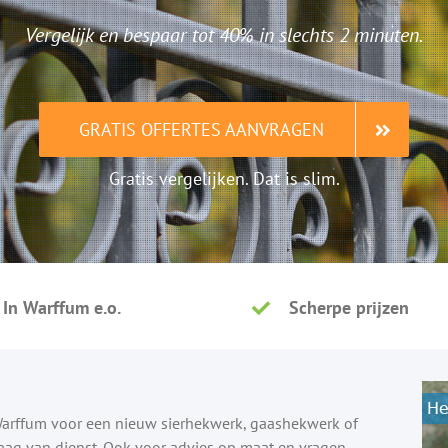
Vergelijk en bespaar tot 40% in slechts 2 minuten.
GRATIS OFFERTES AANVRAGEN
Gratis vergelijken. Dat is slim.
In Warffum e.o.
Scherpe prijzen
 Warffum voor een nieuw sierhekwerk, gaashekwerk of
raag van dienst. Ook voor advies op maat en vragen