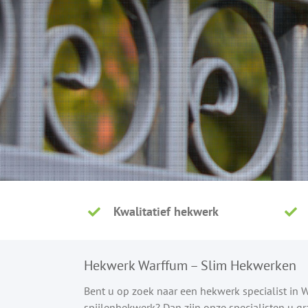
Kwalitatief hekwerk
Hekwerk Warffum – Slim Hekwerken
Bent u op zoek naar een hekwerk specialist in
spijlenhekwerk? Dan zijn onze specialisten u g