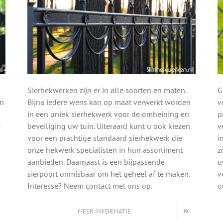
Sierhekwerken zijn er in alle soorten en maten.
G
en
Bijna iedere wens kan op maat verwerkt worden
v
in een uniek sierhekwerk voor de omheining en
p
e
beveiliging uw tuin. Uiteraard kunt u ook kiezen
v
voor een prachtige standaard sierhekwerk die
i
onze hekwerk specialisten in hun assortiment
z
aanbieden. Daarnaast is een bijpassende
u
sierpoort onmisbaar om het geheel af te maken.
v
Interesse? Neem contact met ons op.
o
MEER INFORMATIE