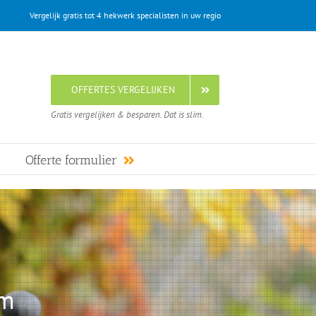
Vergelijk gratis tot 4 hekwerk specialisten in uw regio
OFFERTES VERGELIJKEN
Gratis vergelijken & besparen. Dat is slim.
Offerte formulier
um