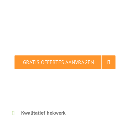
Oostburg
Vergelijk en bespaar tot 40% in slechts 2
minuten.
GRATIS OFFERTES AANVRAGEN
Gratis vergelijken. Dat is slim.
Kwalitatief hekwerk