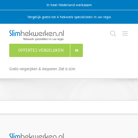
Ga
In heel Nederland werkzaam
naar
Vergelijk gratis tot 4 hekwerk specialisten in uw regio
inhoud
OFFERTES VERGELIJKEN
Gratis vergelijken & besparen. Dat is slim.