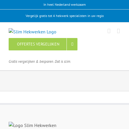
Ga
In heel Nederland werkzaam
naar
Vergelijk gratis tot 4 hekwerk specialisten in uw regio
inhoud
OFFERTES VERGELIJKEN
Gratis vergelijken & besparen. Dat is slim.